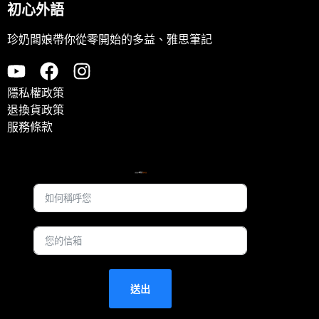
初心外語
珍奶闆娘帶你從零開始的多益、雅思筆記
隱私權政策
退換貨政策
服務條款
訂閱電子報
立即領取珍奶闆娘的限量
免費學習資源
送出