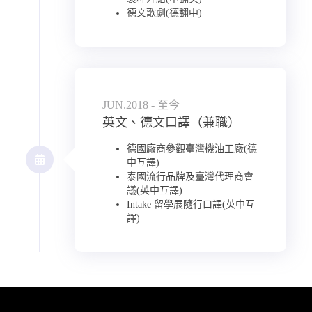
德文歌劇(德翻中)
JUN.2018 - 至今
英文、德文口譯（兼職）
德國廠商參觀臺灣機油工廠(德
中互譯)
泰國流行品牌及臺灣代理商會
議(英中互譯)
Intake 留學展隨行口譯(英中互
譯)
0
0