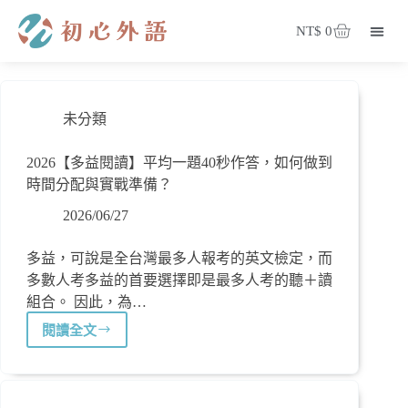
NT$
0
登入/註冊
會員專區
部落格
關於我們
我的課程
珍奶闆娘筆記
所有課程
未分類
2026【多益閱讀】平均一題40秒作答，如何做到
時間分配與實戰準備？
2026/06/27
多益，可說是全台灣最多人報考的英文檢定，而
多數人考多益的首要選擇即是最多人考的聽＋讀
組合。 因此，為…
閱讀全文