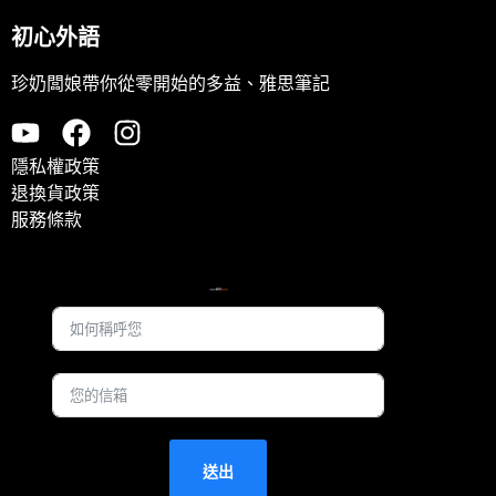
初心外語
珍奶闆娘帶你從零開始的多益、雅思筆記
隱私權政策
退換貨政策
服務條款
訂閱電子報
立即領取珍奶闆娘的限量
免費學習資源
送出