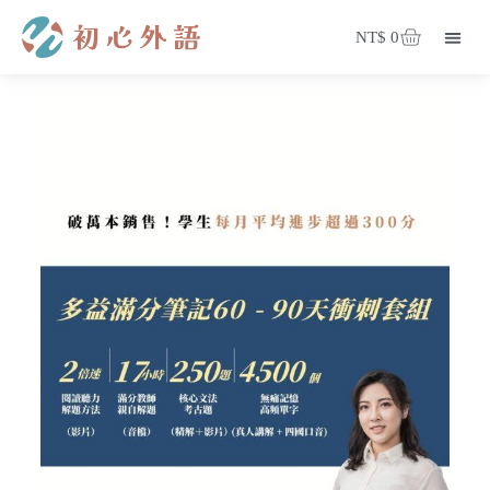
NT$
0
登入/註冊
會員專區
部落格
關於我們
我的課程
珍奶闆娘筆記
所有課程