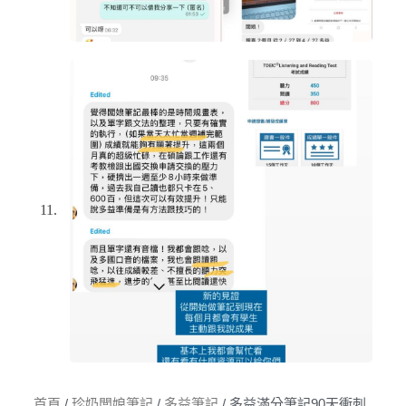
首頁
/
珍奶闆娘筆記
/
多益筆記
/ 多益滿分筆記90天衝刺