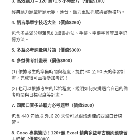
3. 高效聽力 – 120 頁+1.5 小時影片（價值$100）
經典聽力題型解題示範、連音、聽力重點抓取與審題技巧。
4. 語言學單字技巧大全（價值$260）
包含多益滿分與雅思8.0讀書心法、手帳、字根字首等單字記
憶方法。
5. 多益必考詞彙與片語（價值$300）
6. 多益備考計畫表（價值$800）
(1) 依據考生的準備時間與程度，提供 60 至 90 天的學習計
畫，完成後可直接參加考試！
(2) 也可以根據考生的起始程度，說明如何安排適合自己的備
考時間與目標程度等計畫。
7. 四國口音多益聽力必考題型（價值$200）
包含 440 句情境 外加 20 天份可以跟讀訓練的四國口音練
習。
8. Coco 專業贊助！120+題 Excel 精典多益考古題刷題練習
＋詳解（價值$800）