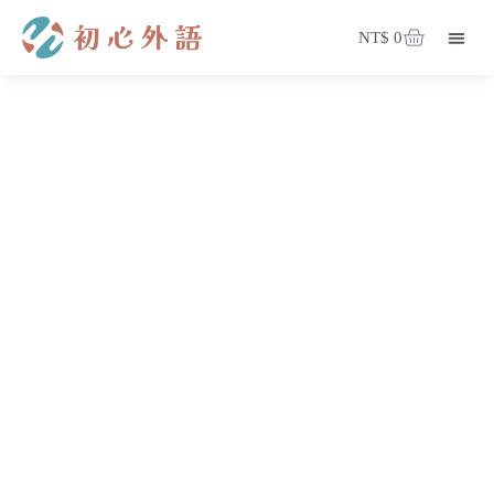
NT$
0
登入/註冊
會員專區
部落格
關於我們
我的課程
珍奶闆娘筆記
所有課程