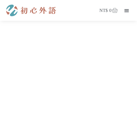
NT$
0
登入/註冊
會員專區
部落格
關於我們
我的課程
珍奶闆娘筆記
所有課程